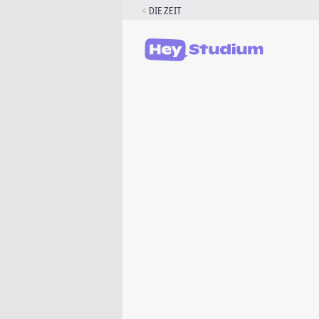
Zum
DIE ZEIT
Inhalt
springen