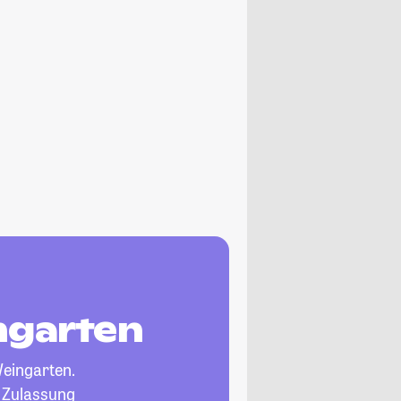
ngarten
eingarten.
, Zulassung