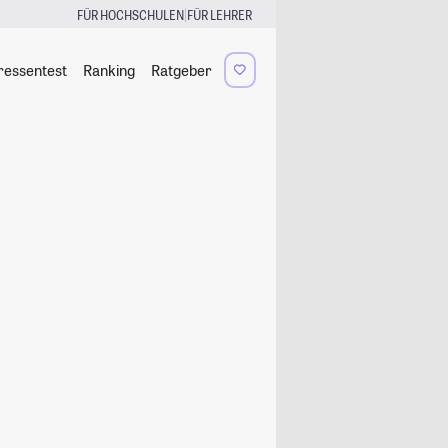
|
FÜR HOCHSCHULEN
FÜR LEHRER
ressentest
Ranking
Ratgeber