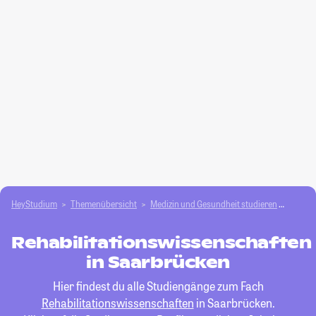
HeyStudium
Themenübersicht
Medizin und Gesundheit studieren
Rehabi
Rehabilitationswissenschaften
in Saarbrücken
Hier findest du alle Studiengänge zum Fach
Rehabilitationswissenschaften
in Saarbrücken.