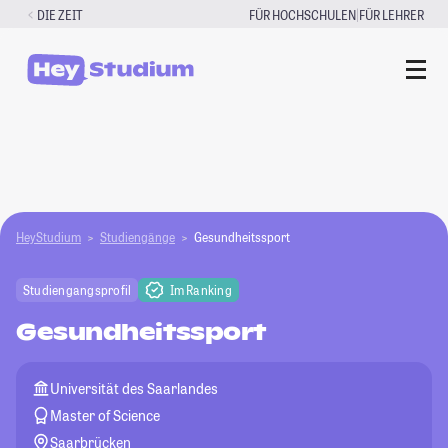
Zum
|
DIE ZEIT
FÜR HOCHSCHULEN
FÜR LEHRER
Inhalt
springen
HeyStudium
Studiengänge
Gesundheitssport
Studiengangsprofil
Im Ranking
Gesundheitssport
Universität des Saarlandes
Master of Science
Saarbrücken