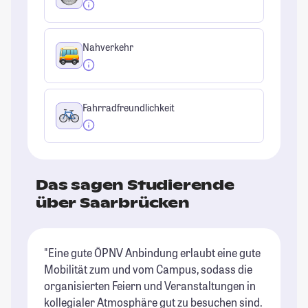
Nahverkehr
Fahrradfreundlichkeit
Das sagen Studierende
über Saarbrücken
"Eine gute ÖPNV Anbindung erlaubt eine gute
"D
Mobilität zum und vom Campus, sodass die
Da
organisierten Feiern und Veranstaltungen in
U
kollegialer Atmosphäre gut zu besuchen sind.
di