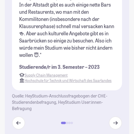
In der Altstadt gibt es auch einige nette Bars
Ic
und Restaurents, wo man mit den
nu
Kommilitonen (insbesondere nach der
We
Klausurenphase) schnell mal versacken kann
St
🍻. Aber auch kulturelle Angebote gibt es in
se
Saarbrücken so einige zu besuchen. Also ich
ei
würde mein Studium wie bisher nicht ändern
pe
wollen 😇."
is
an
Studierende/r im 3. Semester – 2023
Fr
Supply Chain Management
be
Hochschule für Technik und Wirtschaft des Saarlandes
al
St
Quelle: HeyStudium-Anschlussfragebogen der CHE-
Studierendenbefragung, HeyStudium User:innen-
Befragung