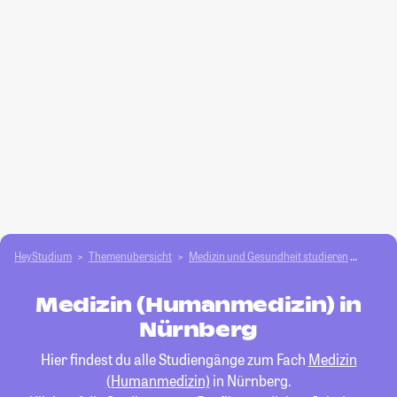
HeyStudium
Themenübersicht
Medizin und Gesundheit studieren
Medizi
Medizin (Humanmedizin) in
Nürnberg
Hier findest du alle Studiengänge zum Fach
Medizin
(Humanmedizin)
in Nürnberg.