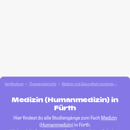
HeyStudium
Themenübersicht
Medizin und Gesundheit studieren
Medizi
Medizin (Humanmedizin) in
Fürth
Hier findest du alle Studiengänge zum Fach
Medizin
(Humanmedizin)
in Fürth.