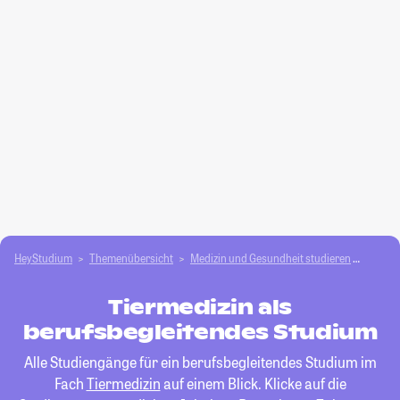
HeyStudium
Themenübersicht
Medizin und Gesundheit studieren
Tierme
Tiermedizin als
berufsbegleitendes Studium
Alle Studiengänge für ein berufsbegleitendes Studium im
Fach
Tiermedizin
auf einem Blick. Klicke auf die