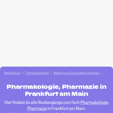
HeyStudium
Themenübersicht
Medizin und Gesundheit studieren
Pharma
Pharmakologie, Pharmazie in
Frankfurt am Main
Hier findest du alle Studiengänge zum Fach
Pharmakologie,
Pharmazie
in Frankfurt am Main.