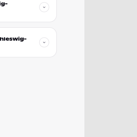
ig-
chleswig-