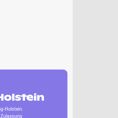
Holstein
g-Holstein.
, Zulassung