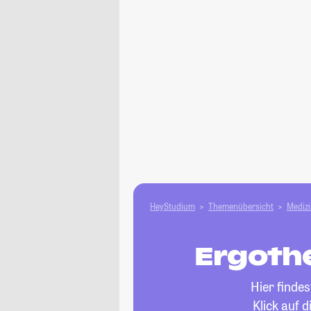
HeyStudium
Themenübersicht
Medizi
Ergothe
Hier finde
Klick auf 