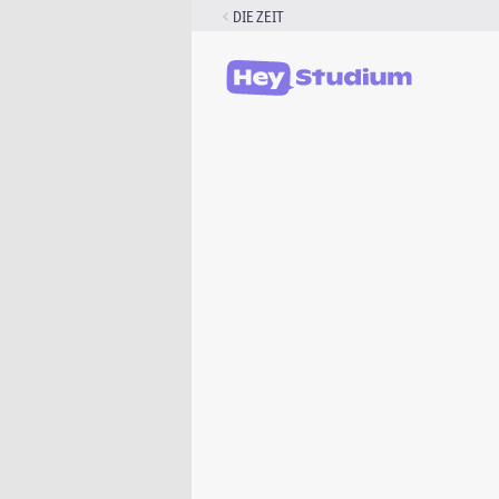
Zum
DIE ZEIT
Inhalt
springen