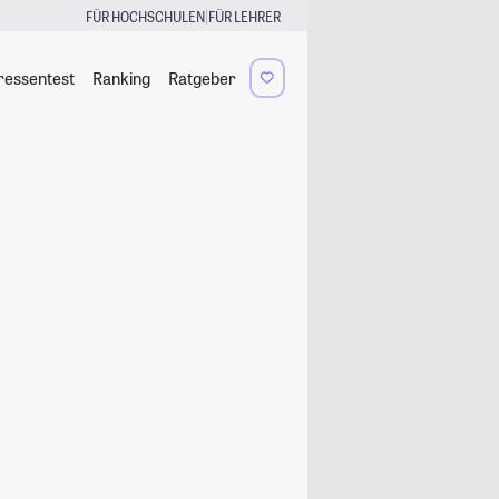
|
FÜR HOCHSCHULEN
FÜR LEHRER
ressentest
Ranking
Ratgeber