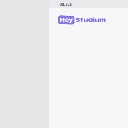
Zum
DIE ZEIT
Inhalt
springen