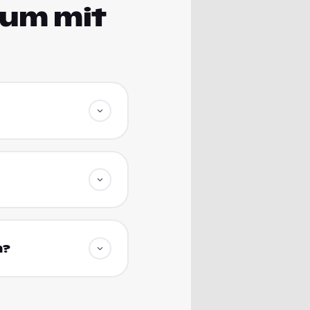
ium mit
n?