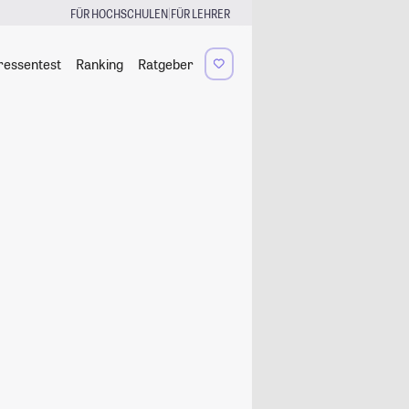
|
FÜR HOCHSCHULEN
FÜR LEHRER
ressentest
Ranking
Ratgeber