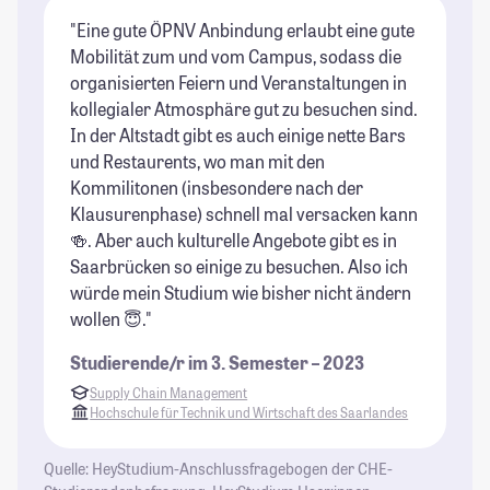
"Eine gute ÖPNV Anbindung erlaubt eine gute
"d
Mobilität zum und vom Campus, sodass die
um
organisierten Feiern und Veranstaltungen in
At
kollegialer Atmosphäre gut zu besuchen sind.
do
In der Altstadt gibt es auch einige nette Bars
un
und Restaurents, wo man mit den
au
Kommilitonen (insbesondere nach der
Ca
Klausurenphase) schnell mal versacken kann
Ca
🍻. Aber auch kulturelle Angebote gibt es in
ha
Saarbrücken so einige zu besuchen. Also ich
Me
würde mein Studium wie bisher nicht ändern
Kn
wollen 😇."
Fa
(w
Studierende/r im 3. Semester – 2023
si
Supply Chain Management
St
Hochschule für Technik und Wirtschaft des Saarlandes
Quelle: HeyStudium-Anschlussfragebogen der CHE-