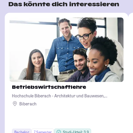
Das könnte dich interessieren
Betriebswirtschaftlehre
Hochschule Biberach - Architektur und Bauwesen,
Betriebswirtschaft und Biotechnologie
Biberach
Bachelor
7 Semester
Studi-Urteil: 3.9