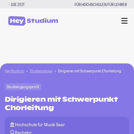
Zum
|
DIE ZEIT
FÜR HOCHSCHULEN
FÜR LEHRER
Inhalt
springen
HeyStudium
Studiengänge
Dirigieren mit Schwerpunkt Chorleitung
Studiengangsprofil
Dirigieren mit Schwerpunkt
Chorleitung
Hochschule für Musik Saar
Bachelor