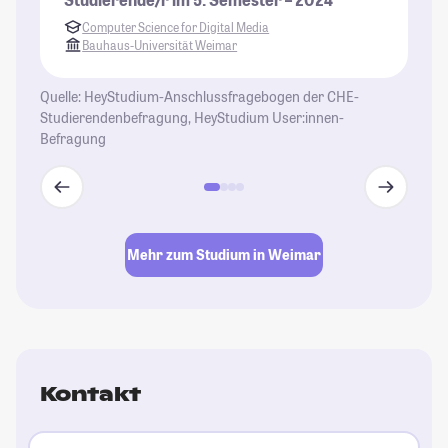
St
Computer Science for Digital Media
Bauhaus-Universität Weimar
Quelle: HeyStudium-Anschlussfragebogen der CHE-
Studierendenbefragung, HeyStudium User:innen-
Befragung
Mehr zum Studium in Weimar
Kontakt