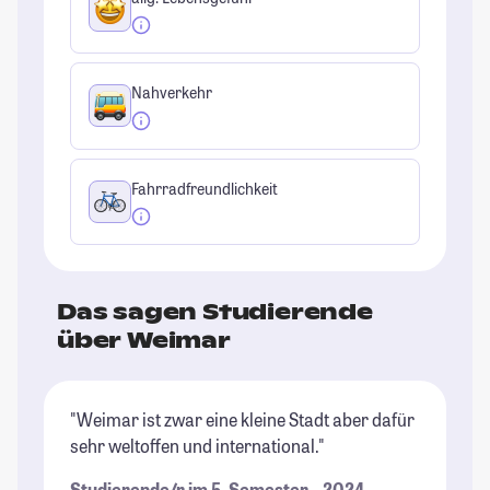
Nahverkehr
Fahrradfreundlichkeit
Das sagen Studierende
über Weimar
"Weimar ist zwar eine kleine Stadt aber dafür
"D
sehr weltoffen und international."
da
is
Studierende/r im 5. Semester – 2024