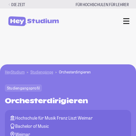
Zum
|
DIE ZEIT
FÜR HOCHSCHULEN
FÜR LEHRER
Inhalt
springen
HeyStudium
Studiengänge
Orchesterdirigieren
Studiengangsprofil
Orchesterdirigieren
Hochschule für Musik Franz Liszt Weimar
Bachelor of Music
Weimar