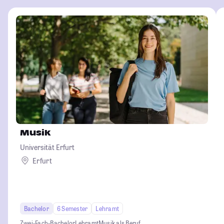
Musik
Universität Erfurt
Erfurt
Bachelor
6 Semester
Lehramt
Zwei-Fach-Bachelor
Lehramt
Musik als Beruf