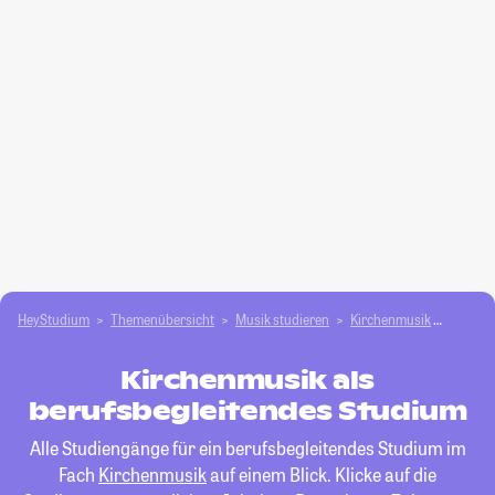
HeyStudium
Themenübersicht
Musik studieren
Kirchenmusik
berufs
Kirchenmusik als
berufsbegleitendes Studium
Alle Studiengänge für ein berufsbegleitendes Studium im
Fach
Kirchenmusik
auf einem Blick. Klicke auf die