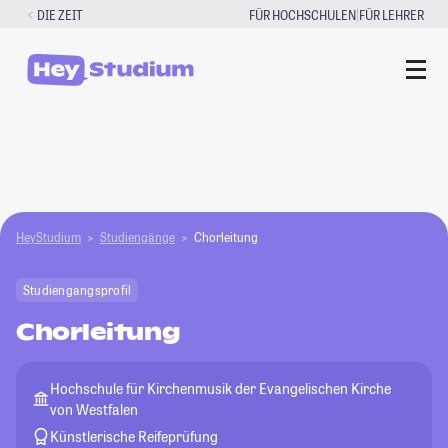
Zum
|
DIE ZEIT
FÜR HOCHSCHULEN
FÜR LEHRER
Inhalt
springen
HeyStudium
Studiengänge
Chorleitung
Studiengangsprofil
Chorleitung
Hochschule für Kirchenmusik der Evangelischen Kirche
von Westfalen
Künstlerische Reifeprüfung