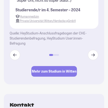
"Super Uni, nicht so super Stadt :)"
"W
gu
Studierende/r im 4. Semester – 2024
ku
Humanmedizin
ni
Private Universität Witten/Herdecke gGmbH
in
in
Quelle: HeyStudium-Anschlussfragebogen der CHE-
an
Studierendenbefragung, HeyStudium User:innen-
Befragung
St
Mehr zum Studium in Witten
Kontakt