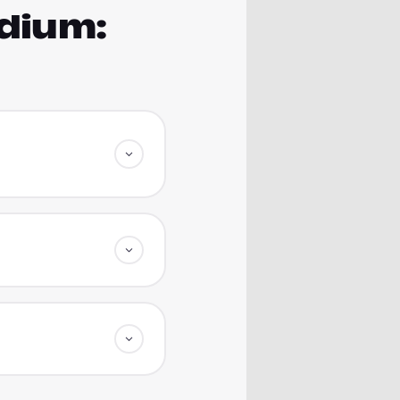
udium: