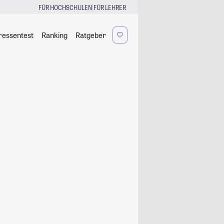
|
FÜR HOCHSCHULEN
FÜR LEHRER
ressentest
Ranking
Ratgeber