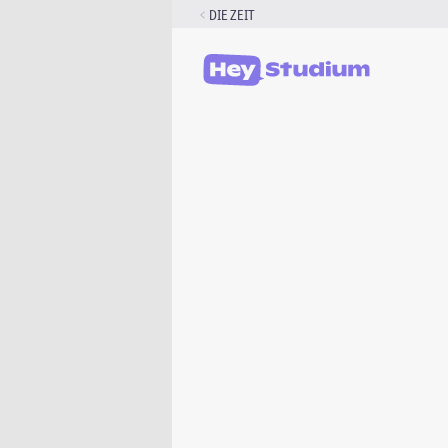
Zum
DIE ZEIT
Inhalt
springen