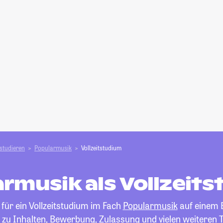
studieren
Popularmusik
Vollzeitstudium
rmusik als Vollzeit
 für ein Vollzeitstudium im Fach
Popularmusik
auf einem Bl
 zu Inhalten, Bewerbung, Zulassung und vielen weiteren 