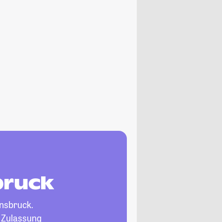
bruck
nnsbruck.
, Zulassung