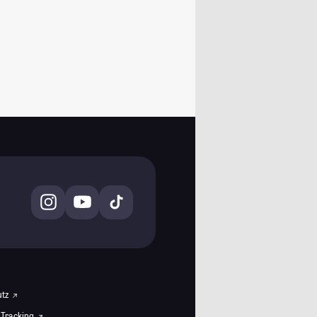
utz
 Tracking