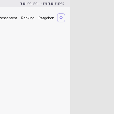
|
FÜR HOCHSCHULEN
FÜR LEHRER
ressentest
Ranking
Ratgeber