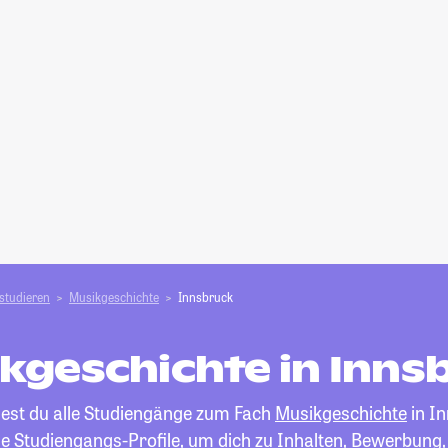
studieren
Musikgeschichte
Innsbruck
kgeschichte in Inns
dest du alle Studiengänge zum Fach
Musikgeschichte
in I
die Studiengangs-Profile, um dich zu Inhalten, Bewerbung