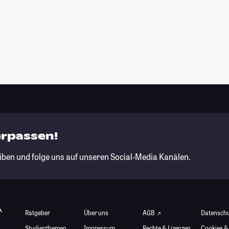
erpassen!
iben und folge uns auf unseren Social-Media Kanälen.
Ratgeber
Über uns
AGB
Datensch
Studienthemen
Impressum
Rechte & Lizenzen
Cookies &