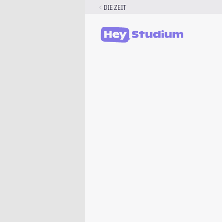
Zum
DIE ZEIT
Inhalt
springen