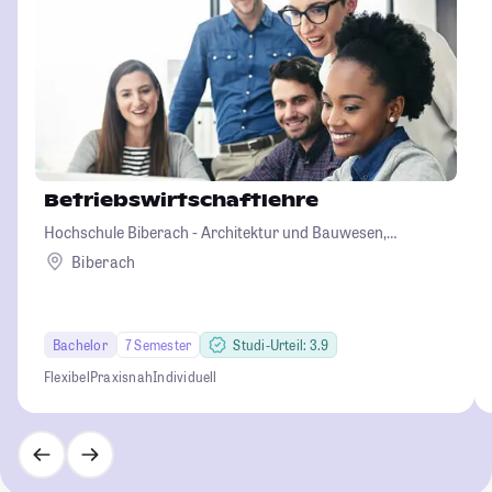
Betriebswirtschaftlehre
Hochschule Biberach - Architektur und Bauwesen,
Betriebswirtschaft und Biotechnologie
Biberach
Bachelor
7 Semester
Studi-Urteil: 3.9
Flexibel
Praxisnah
Individuell