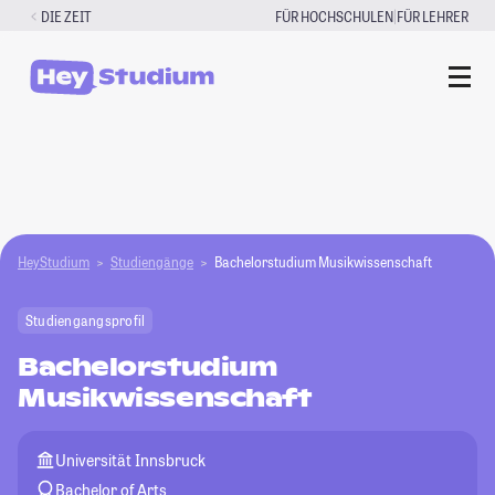
Zum
|
DIE ZEIT
FÜR HOCHSCHULEN
FÜR LEHRER
Inhalt
springen
HeyStudium
Studiengänge
Bachelorstudium Musikwissenschaft
Studiengangsprofil
Bachelorstudium
Musikwissenschaft
Universität Innsbruck
Bachelor of Arts