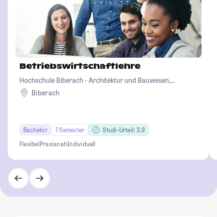
Betriebswirtschaftlehre
Hochschule Biberach - Architektur und Bauwesen,
Betriebswirtschaft und Biotechnologie
Biberach
Bachelor
7 Semester
Studi-Urteil: 3.9
Flexibel
Praxisnah
Individuell