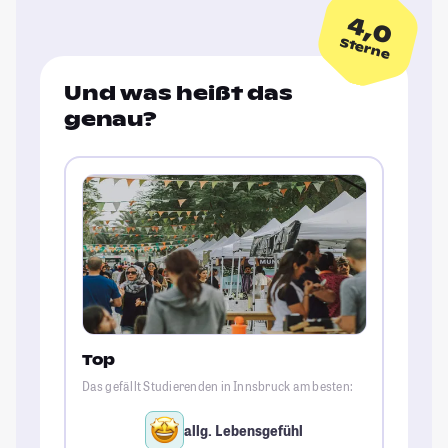
4,0
Sterne
Und was heißt das
genau?
Top
Das gefällt Studierenden in Innsbruck am besten:
allg. Lebensgefühl