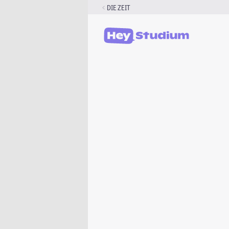
Zum
DIE ZEIT
Inhalt
springen