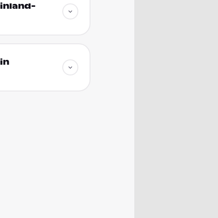
inland-
in