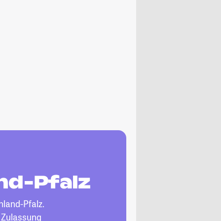
nd-Pfalz
nland-Pfalz.
, Zulassung