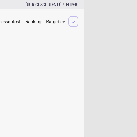
|
FÜR HOCHSCHULEN
FÜR LEHRER
ressentest
Ranking
Ratgeber