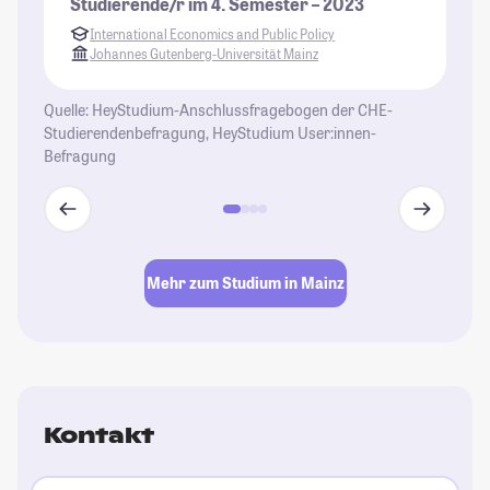
Studierende/r im 4. Semester – 2023
fa
International Economics and Public Policy
St
Johannes Gutenberg-Universität Mainz
Quelle: HeyStudium-Anschlussfragebogen der CHE-
Studierendenbefragung, HeyStudium User:innen-
Befragung
Mehr zum Studium in Mainz
Kontakt