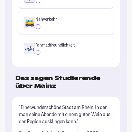
Nahverkehr
Fahrradfreundlichkeit
Das sagen Studierende
über Mainz
"Eine wunderschöne Stadt am Rhein, in der
"S
man seine Abende mit einem guten Wein aus
ei
der Region ausklingen kann."
Di
Fr