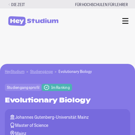
Zum
|
DIE ZEIT
FÜR HOCHSCHULEN
FÜR LEHRER
Inhalt
springen
HeyStudium
Studiengänge
Evolutionary Biology
Studiengangsprofil
Im Ranking
Evolutionary Biology
Johannes Gutenberg-Universität Mainz
Master of Science
Mainz