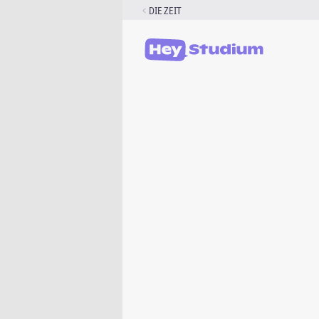
Zum
DIE ZEIT
Inhalt
springen