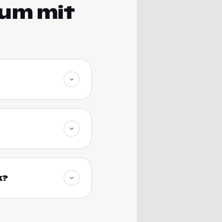
ium mit
k?