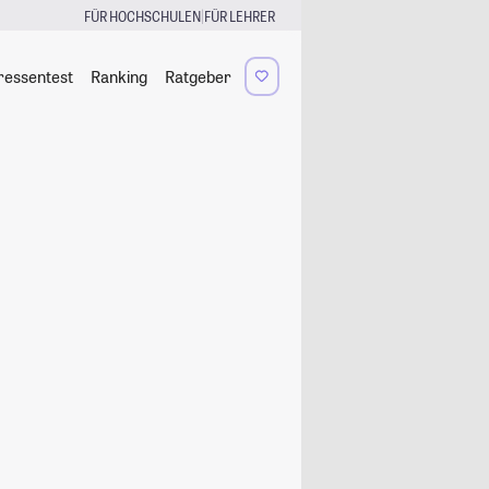
|
FÜR HOCHSCHULEN
FÜR LEHRER
ressentest
Ranking
Ratgeber