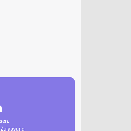
n
sen.
, Zulassung