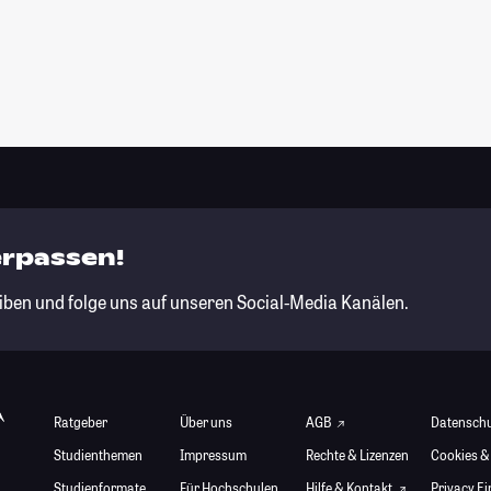
erpassen!
iben und folge uns auf unseren Social-Media Kanälen.
Ratgeber
Über uns
AGB
Datensch
Studienthemen
Impressum
Rechte & Lizenzen
Cookies &
Studienformate
Für Hochschulen
Hilfe & Kontakt
Privacy E