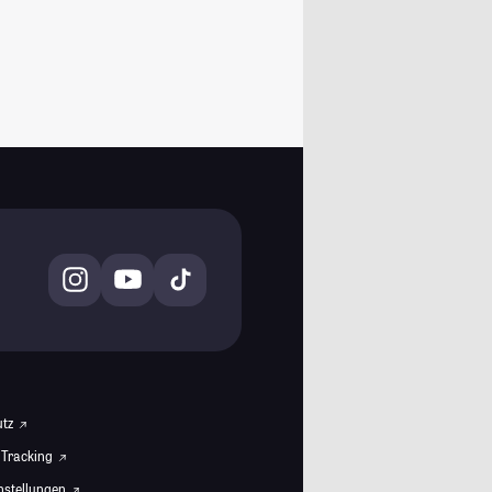
utz
 Tracking
instellungen