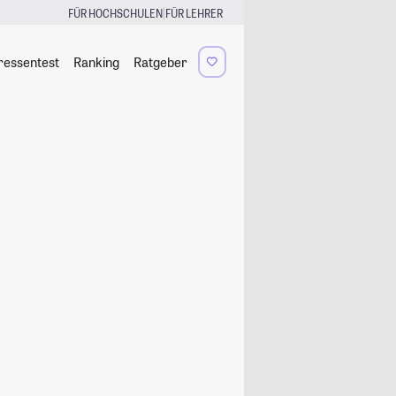
|
FÜR HOCHSCHULEN
FÜR LEHRER
ressentest
Ranking
Ratgeber