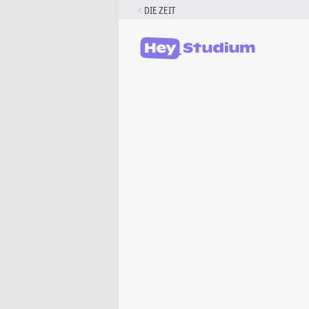
Zum
DIE ZEIT
Inhalt
springen