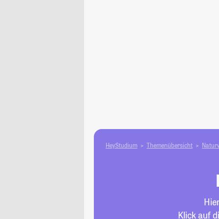
HeyStudium
Themenübersicht
Natur­
Hie
Klick auf 