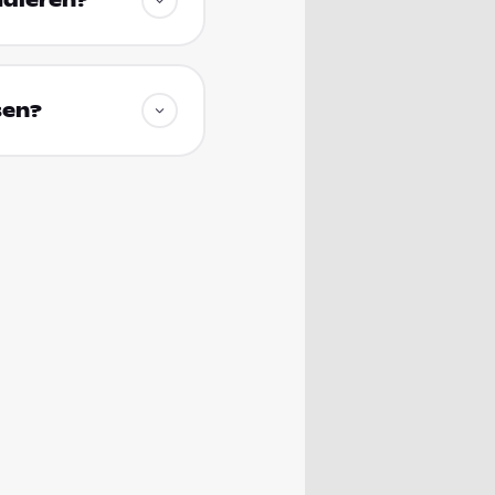
udieren?
sen?