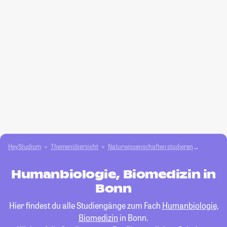
HeyStudium
Themenübersicht
Natur­wissenschaften studieren
Humanbio
Humanbiologie, Biomedizin in
Bonn
Hier findest du alle Studiengänge zum Fach
Humanbiologie,
Biomedizin
in Bonn.