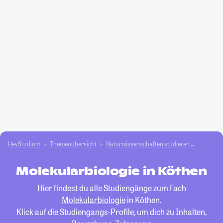
HeyStudium
Themenübersicht
Natur­wissenschaften studieren
Molekula
Molekularbiologie in Köthen
Hier findest du alle Studiengänge zum Fach
Molekularbiologie
in Köthen.
Klick auf die Studiengangs-Profile, um dich zu Inhalten,