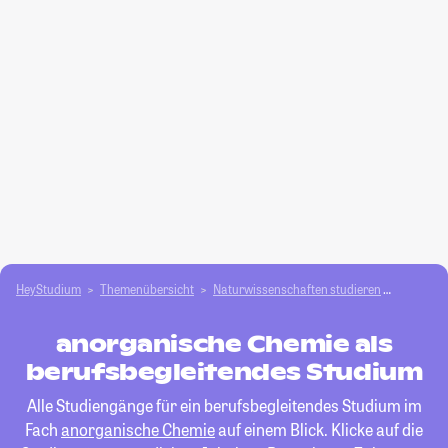
HeyStudium
Themenübersicht
Natur­wissenschaften studieren
anorgan
anorganische Chemie als
berufsbegleitendes Studium
Alle Studiengänge für ein berufsbegleitendes Studium im
Fach
anorganische Chemie
auf einem Blick. Klicke auf die