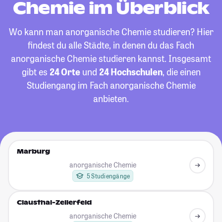
Chemie im Überblick
Wo kann man anorganische Chemie studieren? Hier
findest du alle Städte, in denen du das Fach
anorganische Chemie studieren kannst. Insgesamt
gibt es
24 Orte
und
24 Hochschulen
, die einen
Studiengang im Fach anorganische Chemie
anbieten.
Marburg
anorganische Chemie
5 Studiengänge
Clausthal-Zellerfeld
anorganische Chemie