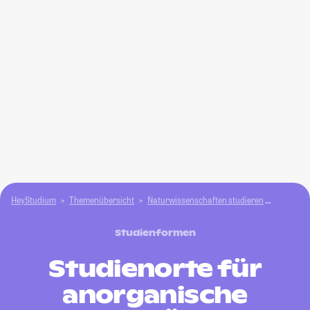
HeyStudium
Themenübersicht
Natur­wissenschaften studieren
anorgan
Studienformen
Studienorte für
anorganische