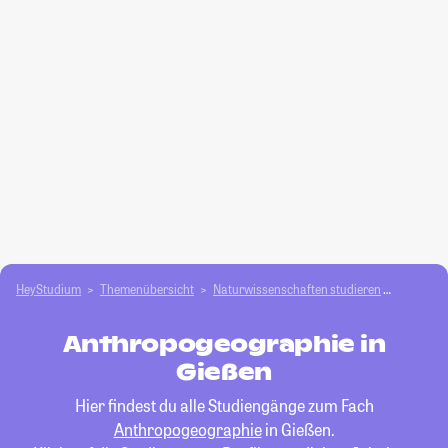
HeyStudium
Themenübersicht
Natur­wissenschaften studieren
Anthrop
Anthropogeographie in
Gießen
Hier findest du alle Studiengänge zum Fach
Anthropogeographie
in Gießen.