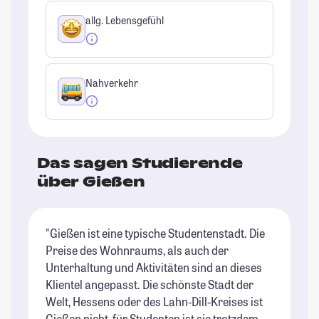
allg. Lebensgefühl
Nahverkehr
Das sagen Studierende
über Gießen
"Gießen ist eine typische Studentenstadt. Die
"G
Preise des Wohnraums, als auch der
de
Unterhaltung und Aktivitäten sind an dieses
hu
Klientel angepasst. Die schönste Stadt der
St
Welt, Hessens oder des Lahn-Dill-Kreises ist
Gießen nicht, für Studenten ist sie trotzdem