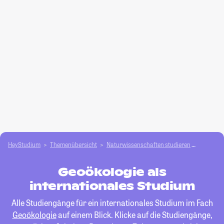
HeyStudium
Themenübersicht
Natur­wissenschaften studieren
Geoökol
Geoökologie als
internationales Studium
Alle Studiengänge für ein internationales Studium im Fach
Geoökologie
auf einem Blick. Klicke auf die Studiengänge,