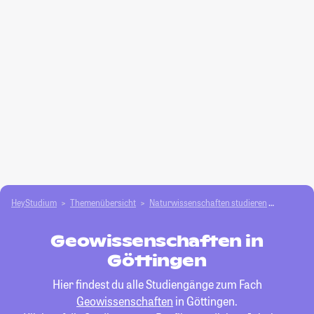
HeyStudium
Themenübersicht
Natur­wissenschaften studieren
Geowiss
Geowissenschaften in
Göttingen
Hier findest du alle Studiengänge zum Fach
Geowissenschaften
in Göttingen.