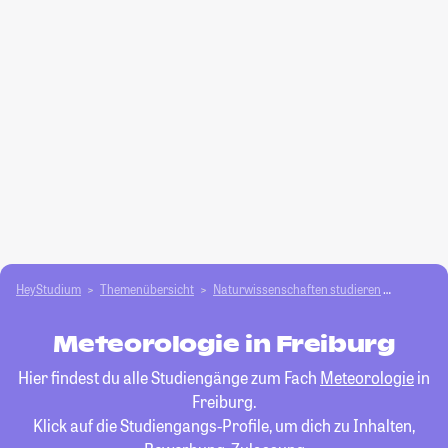
HeyStudium
Themenübersicht
Natur­wissenschaften studieren
Meteorol
Meteorologie in Freiburg
Hier findest du alle Studiengänge zum Fach
Meteorologie
in
Freiburg.
Klick auf die Studiengangs-Profile, um dich zu Inhalten,