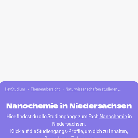
HeyStudium
Themenübersicht
Natur­wissenschaften studieren
Nanoche
Nanochemie in Niedersachsen
Hier findest du alle Studiengänge zum Fach
Nanochemie
in
Niedersachsen.
Klick auf die Studiengangs-Profile, um dich zu Inhalten,