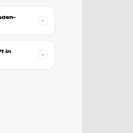
aden-
t in