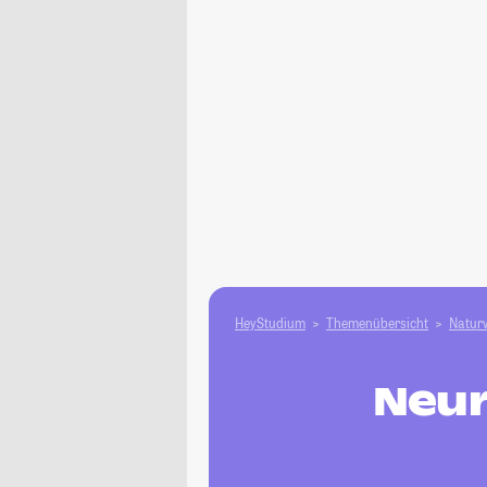
HeyStudium
Themenübersicht
Natur­
Neur