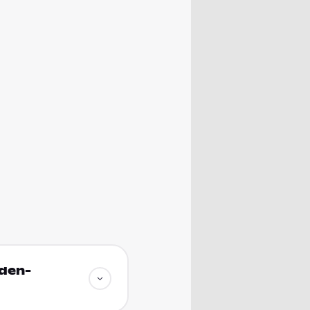
aden-