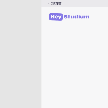
Zum
DIE ZEIT
Inhalt
springen