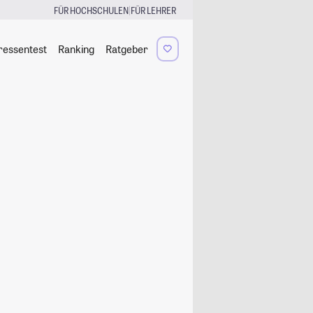
|
FÜR HOCHSCHULEN
FÜR LEHRER
ressentest
Ranking
Ratgeber