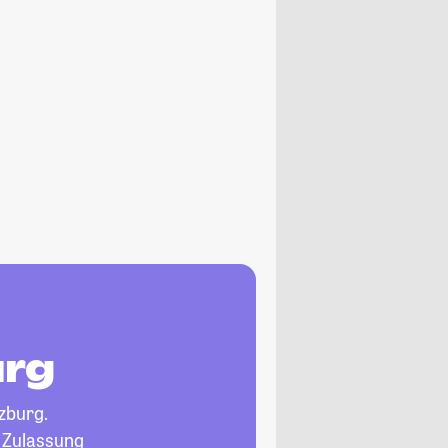
urg
zburg.
, Zulassung