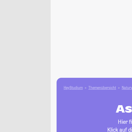
HeyStudium
Themenübersicht
Natur­
As
Hier 
Klick auf 