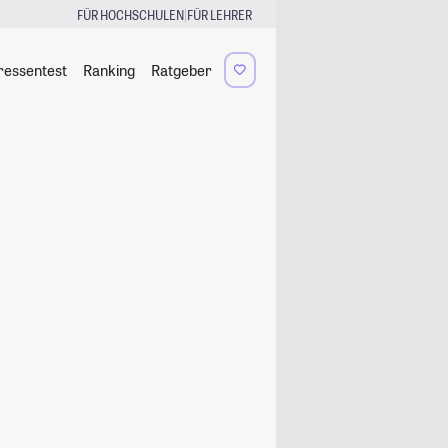
|
FÜR HOCHSCHULEN
FÜR LEHRER
ressentest
Ranking
Ratgeber