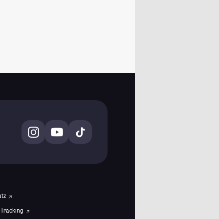
utz
 Tracking