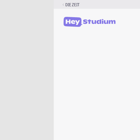
Zum
DIE ZEIT
Inhalt
springen