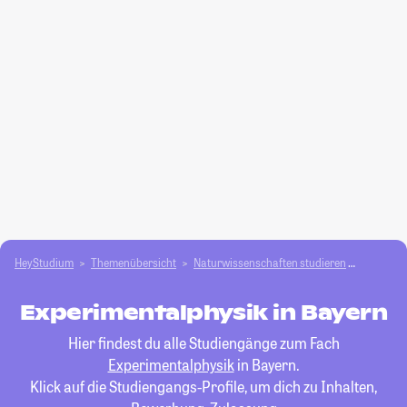
HeyStudium
Themenübersicht
Natur­wissenschaften studieren
Experime
Experimentalphysik in Bayern
Hier findest du alle Studiengänge zum Fach
Experimentalphysik
in Bayern.
Klick auf die Studiengangs-Profile, um dich zu Inhalten,