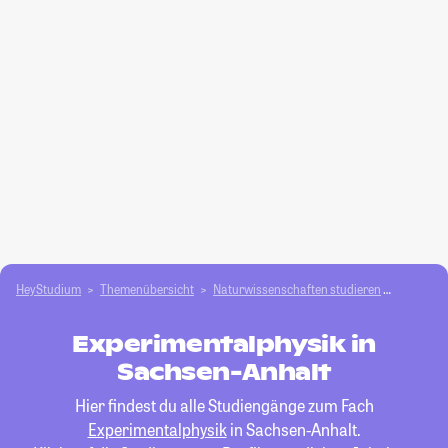
HeyStudium
Themenübersicht
Natur­wissenschaften studieren
Experime
Experimentalphysik in
Sachsen-Anhalt
Hier findest du alle Studiengänge zum Fach
Experimentalphysik
in Sachsen-Anhalt.