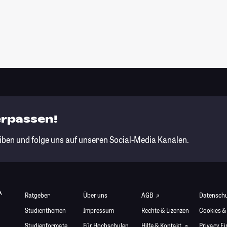
erpassen!
iben und folge uns auf unseren Social-Media Kanälen.
Ratgeber
Über uns
AGB
Datensch
Studienthemen
Impressum
Rechte & Lizenzen
Cookies &
Studienformate
Für Hochschulen
Hilfe & Kontakt
Privacy E