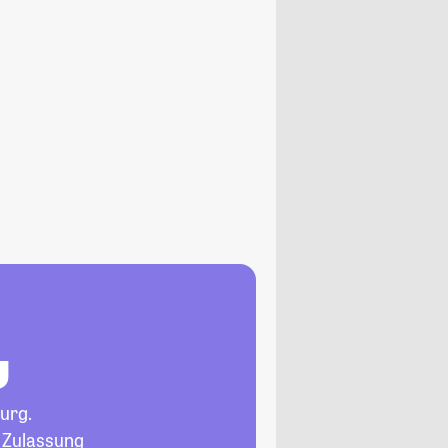
g
urg.
, Zulassung