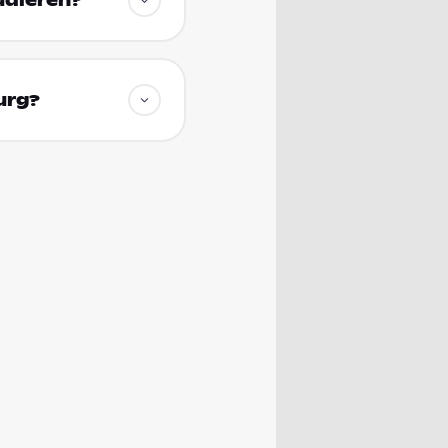
udieren?
urg?