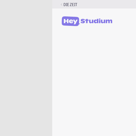
Zum
DIE ZEIT
Inhalt
springen