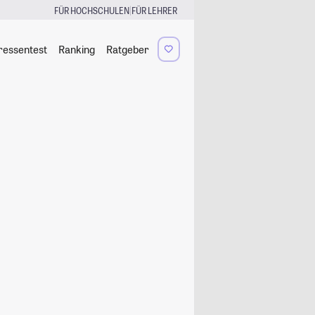
|
FÜR HOCHSCHULEN
FÜR LEHRER
ressentest
Ranking
Ratgeber