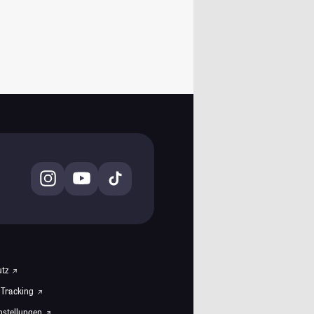
utz
 Tracking
instellungen