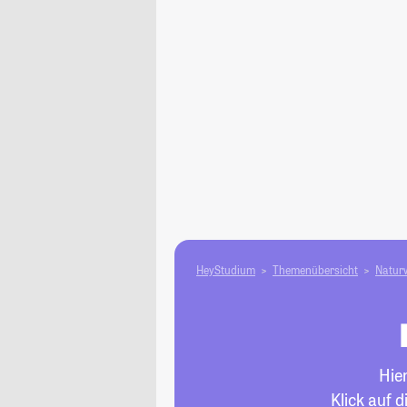
HeyStudium
Themenübersicht
Natur­
Hie
Klick auf 