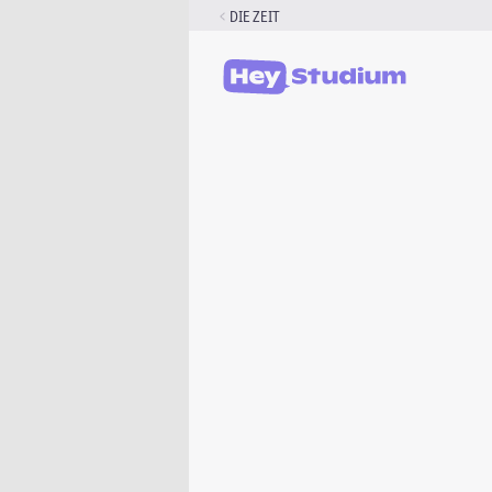
Zum
DIE ZEIT
Inhalt
springen