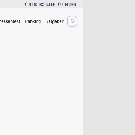
|
FÜR HOCHSCHULEN
FÜR LEHRER
ressentest
Ranking
Ratgeber