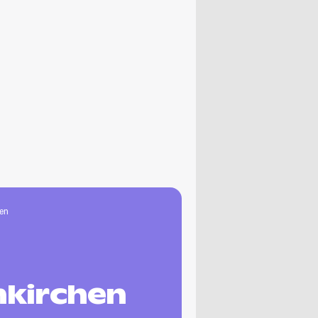
hen
nkirchen