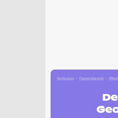
HeyStudium
Themenübersicht
Öffent
De
Geo