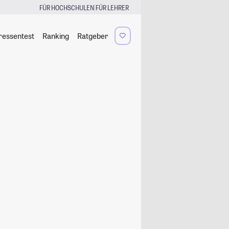
|
FÜR HOCHSCHULEN
FÜR LEHRER
ressentest
Ranking
Ratgeber