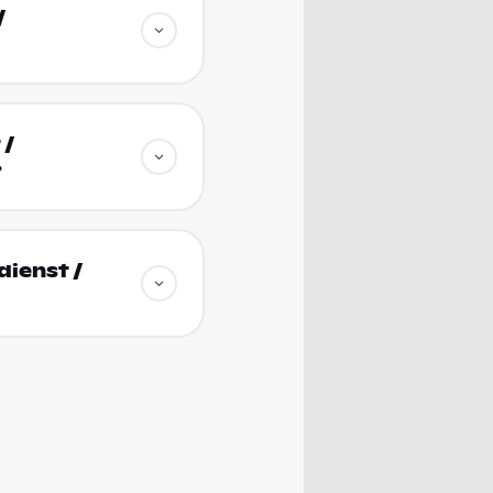
/
 /
?
ienst /