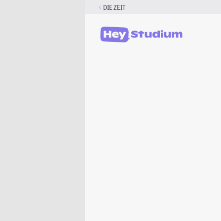
Zum
DIE ZEIT
Inhalt
springen