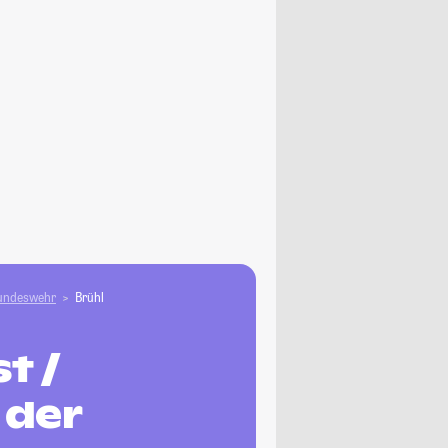
Bundeswehr
Brühl
t /
 der