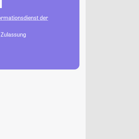
l
ormationsdienst der
, Zulassung