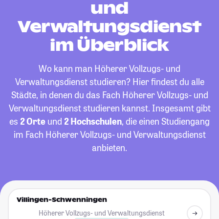
und
Verwaltungsdienst
im Überblick
Wo kann man Höherer Vollzugs- und
Verwaltungsdienst studieren? Hier findest du alle
Städte, in denen du das Fach Höherer Vollzugs- und
Verwaltungsdienst studieren kannst. Insgesamt gibt
es
2 Orte
und
2 Hochschulen
, die einen Studiengang
im Fach Höherer Vollzugs- und Verwaltungsdienst
anbieten.
Villingen-Schwenningen
Höherer Vollzugs- und Verwaltungsdienst