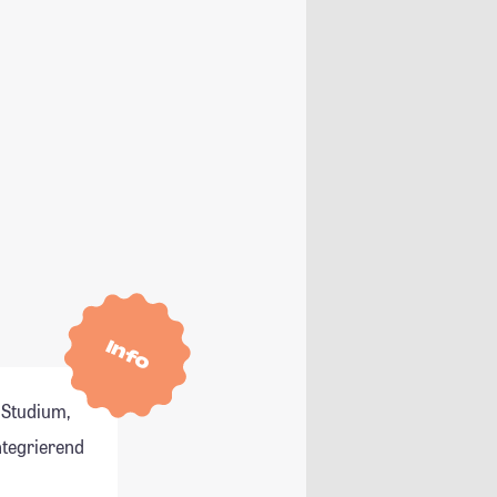
Info
 Studium,
ntegrierend