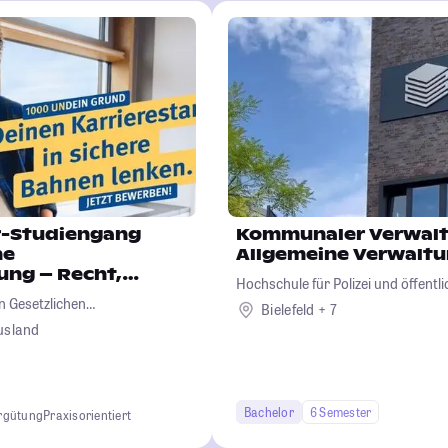
r-Studiengang
Kommunaler Verwalt
he
Allgemeine Verwalt
ung – Recht,
Hochschule für Polizei und öffentl
 und Verwaltung
 Gesetzlichen
Nordrhein-Westfalen
Bielefeld + 7
usland
Bachelor
6 Semester
ergütung
Praxisorientiert