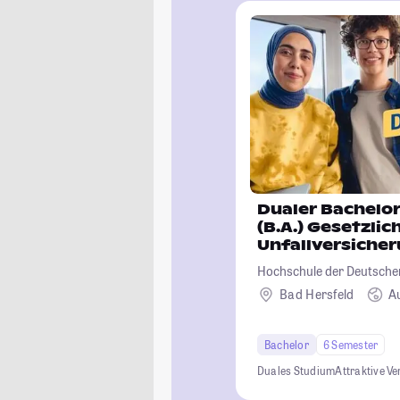
Dualer Bachelo
(B.A.) Gesetzlic
Unfallversicher
Rehabilitation
Hochschule der Deutschen
Unfallversicherung (HGU)
Bad Hersfeld
A
Bachelor
6 Semester
Duales Studium
Attraktive V