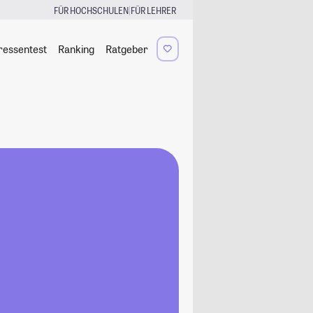
|
FÜR HOCHSCHULEN
FÜR LEHRER
ressentest
Ranking
Ratgeber