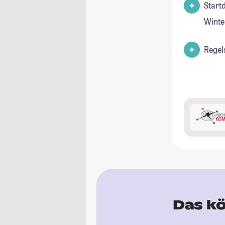
Start
Winte
Regel
Das kö