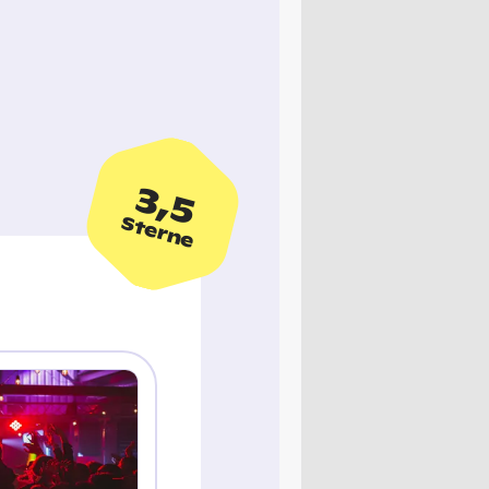
3,5
Sterne