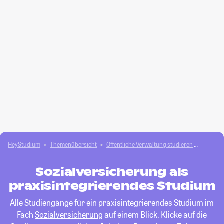
HeyStudium
Themenübersicht
Öffentliche Verwaltung studieren
Sozialv
Sozialversicherung als
praxisintegrierendes Studium
Alle Studiengänge für ein praxisintegrierendes Studium im
Fach
Sozialversicherung
auf einem Blick. Klicke auf die