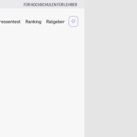
|
FÜR HOCHSCHULEN
FÜR LEHRER
ressentest
Ranking
Ratgeber