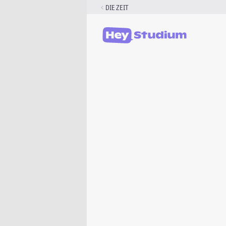
Zum
DIE ZEIT
Inhalt
springen