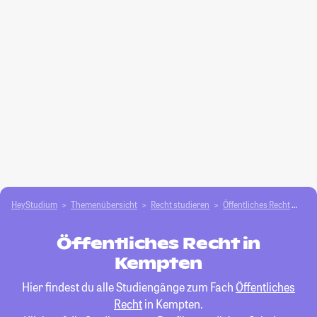
HeyStudium
Themenübersicht
Recht studieren
Öffentliches Recht
Ke
Öffentliches Recht in
Kempten
Hier findest du alle Studiengänge zum Fach
Öffentliches
Recht
in Kempten.