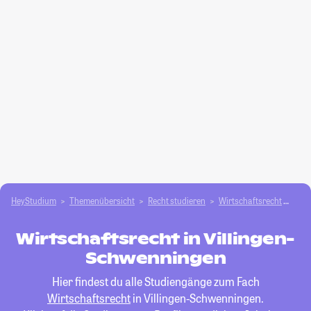
HeyStudium
Themenübersicht
Recht studieren
Wirtschaftsrecht
Vil
Wirtschaftsrecht in Villingen-
Schwenningen
Hier findest du alle Studiengänge zum Fach
Wirtschaftsrecht
in Villingen-Schwenningen.