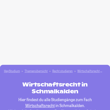
HeyStudium
Themenübersicht
Recht studieren
Wirtschaftsrecht
Sch
Wirtschaftsrecht in
Schmalkalden
Hier findest du alle Studiengänge zum Fach
Wirtschaftsrecht
in Schmalkalden.