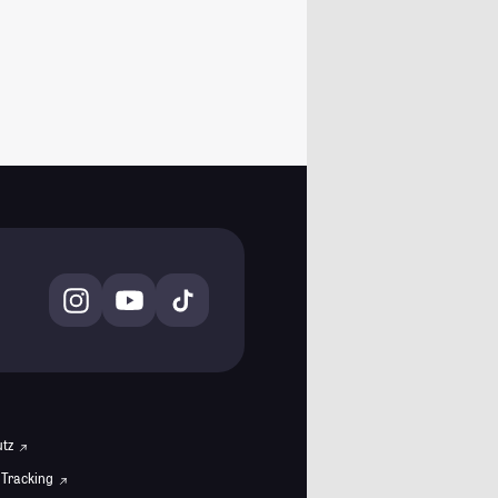
utz
 Tracking