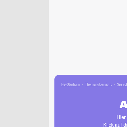
HeyStudium
Themenübersicht
Sprach
A
Hier
Klick auf 