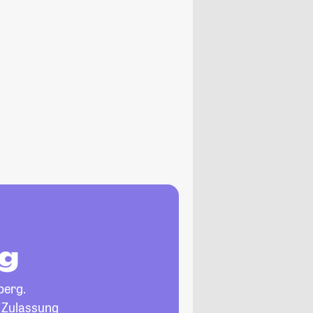
rg
berg.
, Zulassung