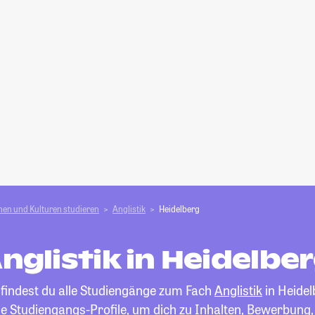
en und Kulturen studieren
Anglistik
Heidelberg
nglistik in Heidelbe
 findest du alle Studiengänge zum Fach
Anglistik
in Heidel
die Studiengangs-Profile, um dich zu Inhalten, Bewerbung