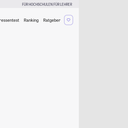
|
FÜR HOCHSCHULEN
FÜR LEHRER
ressentest
Ranking
Ratgeber