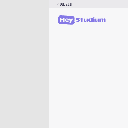
Zum
DIE ZEIT
Inhalt
springen