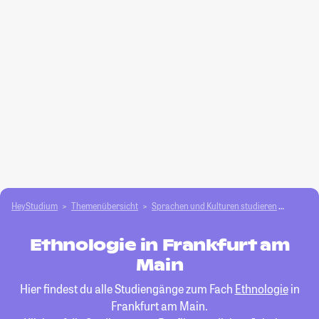
HeyStudium
Themenübersicht
Sprachen und Kulturen studieren
Ethnol
Ethnologie in Frankfurt am
Main
Hier findest du alle Studiengänge zum Fach
Ethnologie
in
Frankfurt am Main.