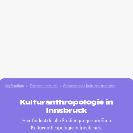
HeyStudium
Themenübersicht
Sprachen und Kulturen studieren
Kultur
Kulturanthropologie in
Innsbruck
Hier findest du alle Studiengänge zum Fach
Kulturanthropologie
in Innsbruck.