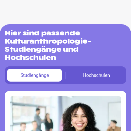
Hier sind passende
Kulturanthropologie-
Studiengänge und
Hochschulen
Studiengänge
Hochschulen