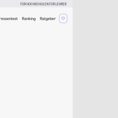
|
FÜR HOCHSCHULEN
FÜR LEHRER
ressentest
Ranking
Ratgeber