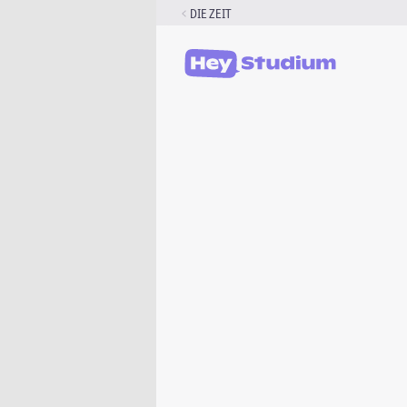
Zum
DIE ZEIT
Inhalt
springen