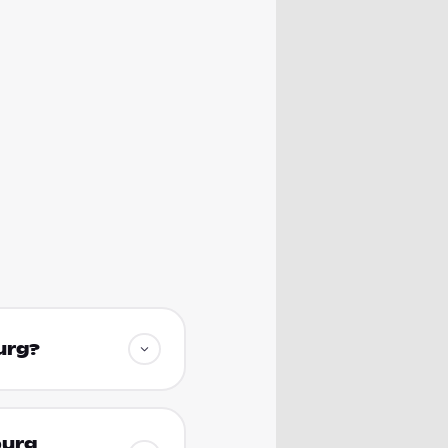
urg?
burg