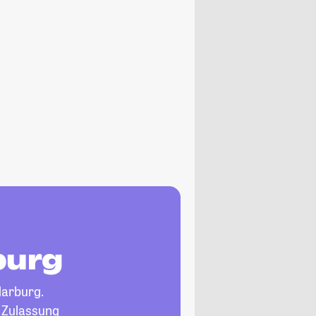
burg
arburg.
, Zulassung