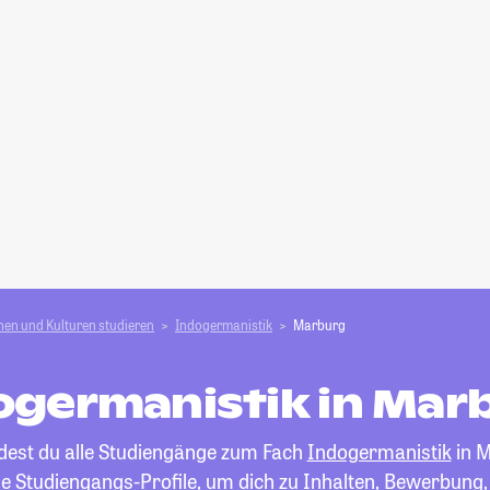
en und Kulturen studieren
Indogermanistik
Marburg
ogermanistik in Mar
ndest du alle Studiengänge zum Fach
Indogermanistik
in M
die Studiengangs-Profile, um dich zu Inhalten, Bewerbung