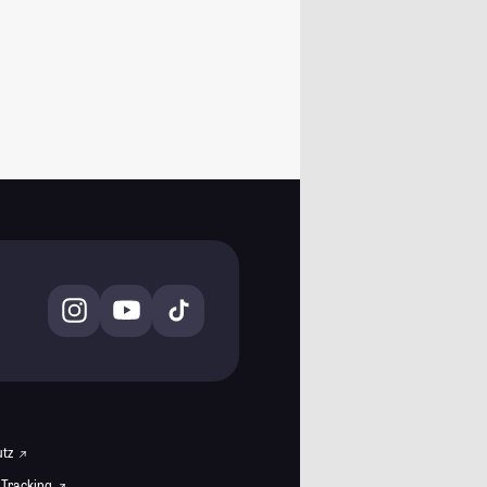
utz
 Tracking