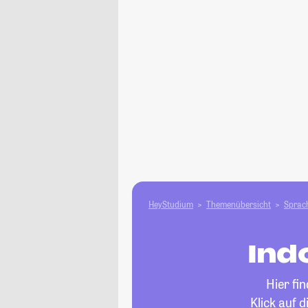
HeyStudium
Themenübersicht
Sprach
Ind
Hier fi
Klick auf 