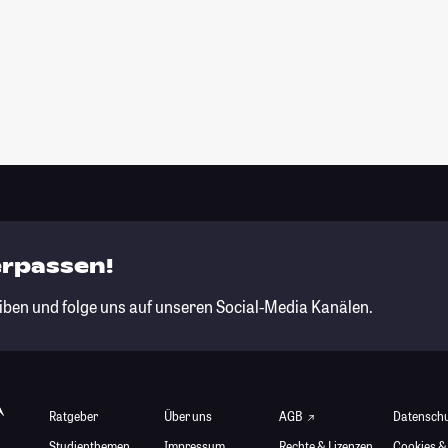
erpassen!
iben und folge uns auf unseren Social-Media Kanälen.
Ratgeber
Über uns
AGB
Datensch
Studienthemen
Impressum
Rechte & Lizenzen
Cookies &