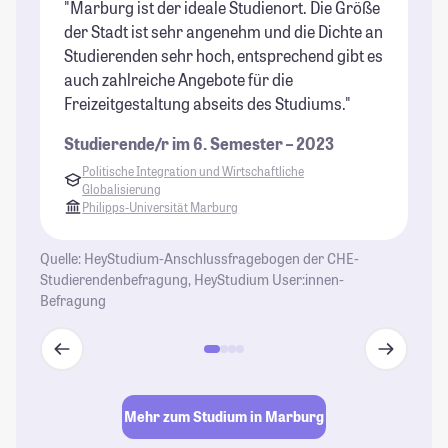
"Marburg ist der ideale Studienort. Die Größe
"M
der Stadt ist sehr angenehm und die Dichte an
we
Studierenden sehr hoch, entsprechend gibt es
al
auch zahlreiche Angebote für die
is
Freizeitgestaltung abseits des Studiums."
Da
sp
Studierende/r im 6. Semester – 2023
zu
Politische Integration und Wirtschaftliche
au
Globalisierung
ge
Philipps-Universität Marburg
um
Im
Quelle: HeyStudium-Anschlussfragebogen der CHE-
ge
Studierendenbefragung, HeyStudium User:innen-
Befragung
St
Mehr zum Studium in Marburg