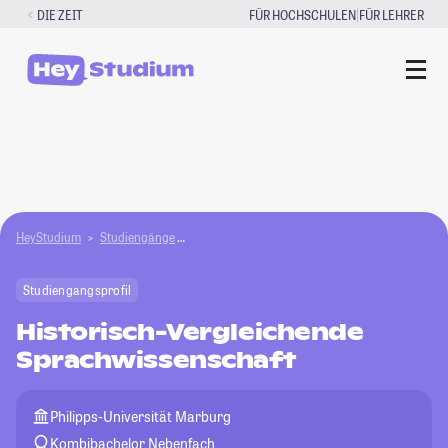
Zum
|
DIE ZEIT
FÜR HOCHSCHULEN
FÜR LEHRER
Inhalt
springen
HeyStudium
Studiengänge
Historisch-Vergleichende Sprachwissenschaft
Studiengangsprofil
Historisch-Vergleichende
Sprachwissenschaft
Philipps-Universität Marburg
Kombibachelor Nebenfach