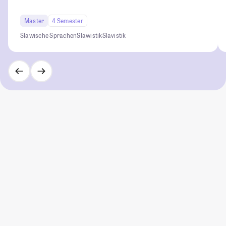
Master
4 Semester
Slawische Sprachen
Slawistik
Slavistik